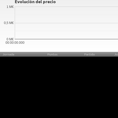
Evolución del precio
1 M€
0,5 M€
0 M€
00:00:00.000
Jornada
Puntos
Partido
Ju