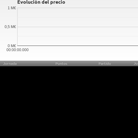
Evolución del precio
1 M€
0,5 M€
0 M€
00:00:00.000
Jornada
Puntos
Partido
Ju