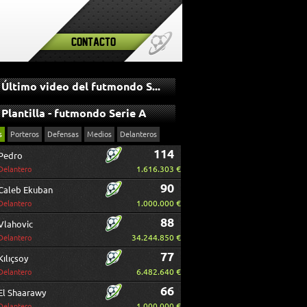
Contacto
Último video del futmondo Serie A
Plantilla - futmondo Serie A
s
Porteros
Defensas
Medios
Delanteros
114
Pedro
1.616.303 €
Delantero
90
Caleb Ekuban
1.000.000 €
Delantero
88
Vlahovic
34.244.850 €
Delantero
77
Kılıçsoy
6.482.640 €
Delantero
66
El Shaarawy
1.000.000 €
Delantero