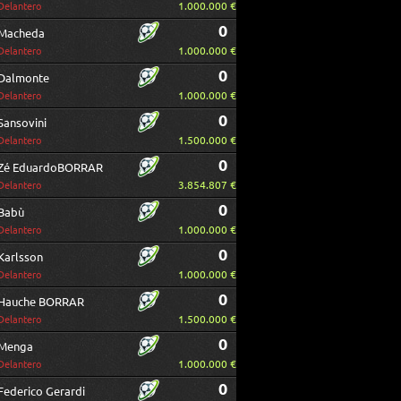
1.000.000 €
Delantero
0
Macheda
1.000.000 €
Delantero
0
Dalmonte
1.000.000 €
Delantero
0
Sansovini
1.500.000 €
Delantero
0
Zé EduardoBORRAR
3.854.807 €
Delantero
0
Babù
1.000.000 €
Delantero
0
Karlsson
1.000.000 €
Delantero
0
Hauche BORRAR
1.500.000 €
Delantero
0
Menga
1.000.000 €
Delantero
0
Federico Gerardi