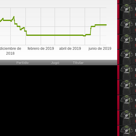
3
diciembre de
febrero de 2019
abril de 2019
junio de 2019
2018
Partido
Jugó
Titular