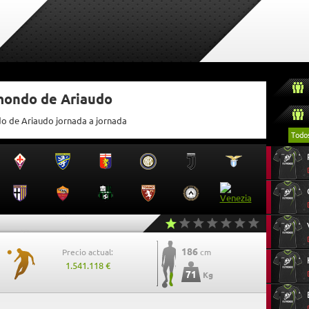
tmondo de Ariaudo
do de Ariaudo jornada a jornada
Todo
186
Precio actual:
cm
1.541.118 €
71
Kg