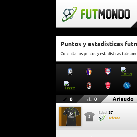
Puntos y estadísticas fu
Consulta los puntos y estadísticas futmon
Ariaudo
0
0
37
Edad:
3
Defensa