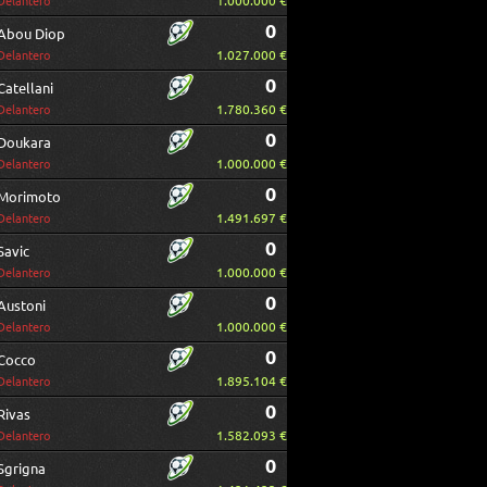
1.000.000 €
Delantero
0
Abou Diop
1.027.000 €
Delantero
0
Catellani
1.780.360 €
Delantero
0
Doukara
1.000.000 €
Delantero
0
Morimoto
1.491.697 €
Delantero
0
Savic
1.000.000 €
Delantero
0
Austoni
1.000.000 €
Delantero
0
Cocco
1.895.104 €
Delantero
0
Rivas
1.582.093 €
Delantero
0
Sgrigna