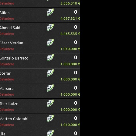
3.556.310 €
Delantero
0
Alibec
4.097.321 €
Delantero
0
Ahmed Said
4.465.535 €
Delantero
0
César Verdun
1.010.000 €
Delantero
0
Gonzalo Barreto
1.000.000 €
Delantero
0
borrar
1.000.000 €
Delantero
0
Marsura
1.000.000 €
Delantero
0
Shekiladze
1.000.000 €
Delantero
0
Matteo Colombi
1.010.000 €
Delantero
0
Lila