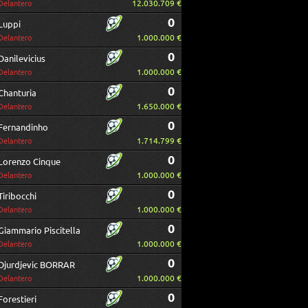
12.030.709 €
Delantero
0
Luppi
1.000.000 €
Delantero
0
Danilevicius
1.000.000 €
Delantero
0
Chanturia
1.650.000 €
Delantero
0
Fernandinho
1.714.799 €
Delantero
0
Lorenzo Cinque
1.000.000 €
Delantero
0
Tiribocchi
1.000.000 €
Delantero
0
Giammario Piscitella
1.000.000 €
Delantero
0
Djurdjevic BORRAR
1.000.000 €
Delantero
0
Forestieri