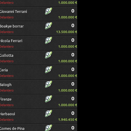
1.000.000 €
Delantero
0
Giovanni Terrani
1.000.000 €
Delantero
0
Boakye borrar
13.500.000 €
Delantero
0
Nicola Ferrari
1.000.000 €
Delantero
0
Gullotta
1.000.000 €
Delantero
0
Ceria
1.000.000 €
Delantero
0
Balogh
1.000.000 €
Delantero
0
Firenze
1.000.000 €
Delantero
0
Harbaoui
1.940.450 €
Delantero
0
Gomes de Pina