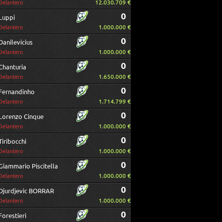
12.030.709 €
Delantero
0
Luppi
1.000.000 €
Delantero
0
Danilevicius
1.000.000 €
Delantero
0
Chanturia
1.650.000 €
Delantero
0
Fernandinho
1.714.799 €
Delantero
0
Lorenzo Cinque
1.000.000 €
Delantero
0
Tiribocchi
1.000.000 €
Delantero
0
Giammario Piscitella
1.000.000 €
Delantero
0
Djurdjevic BORRAR
1.000.000 €
Delantero
0
Forestieri