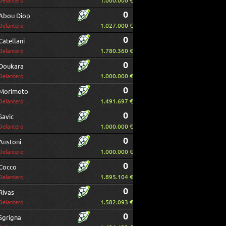
1.000.000 €
Delantero
0
Abou Diop
1.027.000 €
Delantero
0
Catellani
1.780.360 €
Delantero
0
Doukara
1.000.000 €
Delantero
0
Morimoto
1.491.697 €
Delantero
0
Savic
1.000.000 €
Delantero
0
Austoni
1.000.000 €
Delantero
0
Cocco
1.895.104 €
Delantero
0
Rivas
1.582.093 €
Delantero
0
Sgrigna