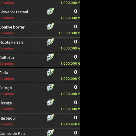
1.000.000 €
Delantero
0
Giovanni Terrani
1.000.000 €
Delantero
0
Boakye borrar
13.500.000 €
Delantero
0
Nicola Ferrari
1.000.000 €
Delantero
0
Gullotta
1.000.000 €
Delantero
0
Ceria
1.000.000 €
Delantero
0
Balogh
1.000.000 €
Delantero
0
Firenze
1.000.000 €
Delantero
0
Harbaoui
1.940.450 €
Delantero
0
Gomes de Pina