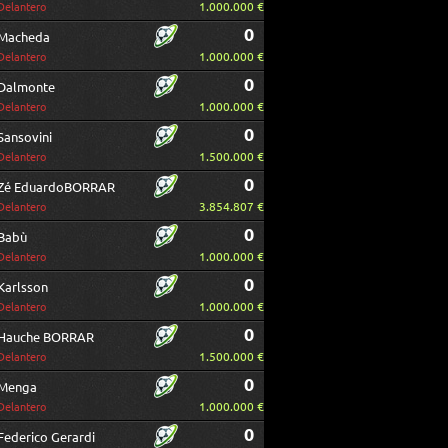
1.000.000 €
Delantero
0
Macheda
1.000.000 €
Delantero
0
Dalmonte
1.000.000 €
Delantero
0
Sansovini
1.500.000 €
Delantero
0
Zé EduardoBORRAR
3.854.807 €
Delantero
0
Babù
1.000.000 €
Delantero
0
Karlsson
1.000.000 €
Delantero
0
Hauche BORRAR
1.500.000 €
Delantero
0
Menga
1.000.000 €
Delantero
0
Federico Gerardi