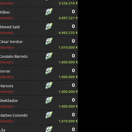
3.556.310 €
Delantero
0
Alibec
4.097.321 €
Delantero
0
Ahmed Said
4.465.535 €
Delantero
0
César Verdun
1.010.000 €
Delantero
0
Gonzalo Barreto
1.000.000 €
Delantero
0
borrar
1.000.000 €
Delantero
0
Marsura
1.000.000 €
Delantero
0
Shekiladze
1.000.000 €
Delantero
0
Matteo Colombi
1.010.000 €
Delantero
0
Lila