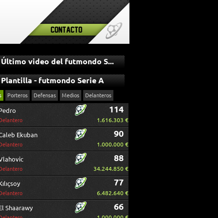
Contacto
Último video del futmondo Serie A
Plantilla - futmondo Serie A
s
Porteros
Defensas
Medios
Delanteros
114
Pedro
1.616.303 €
Delantero
90
Caleb Ekuban
1.000.000 €
Delantero
88
Vlahovic
34.244.850 €
Delantero
77
Kılıçsoy
6.482.640 €
Delantero
66
El Shaarawy
1.000.000 €
Delantero