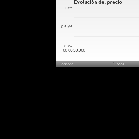
Evolución del precio
1 M€
0,5 M€
0 M€
00:00:00.000
Jornada
Puntos