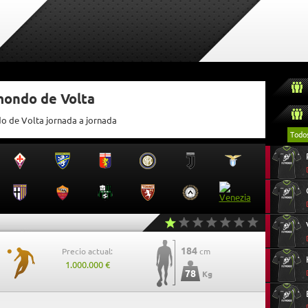
mondo de Volta
do de Volta jornada a jornada
Todo
184
Precio actual:
cm
1.000.000 €
78
Kg