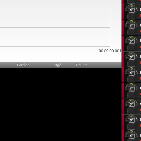
14
00:00:00.001
Partido
Jugó
Titular