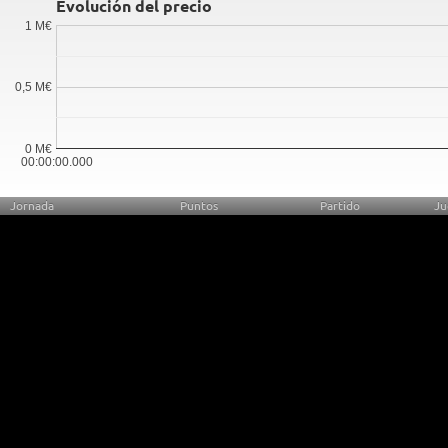
Evolución del precio
1 M€
0,5 M€
0 M€
00:00:00.000
Jornada
Puntos
Partido
Ju