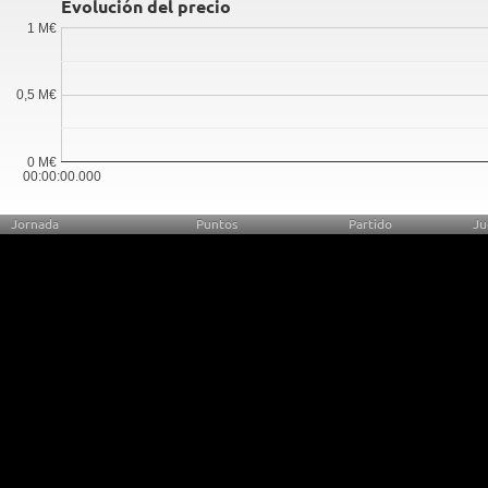
Evolución del precio
1 M€
0,5 M€
0 M€
00:00:00.000
Jornada
Puntos
Partido
Ju