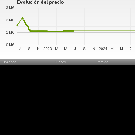
Evolución del precio
3 M€
2 M€
1 M€
0 M€
J
S
N
2023
M
M
J
S
N
2024
M
M
J
Jornada
Puntos
Partido
Ju