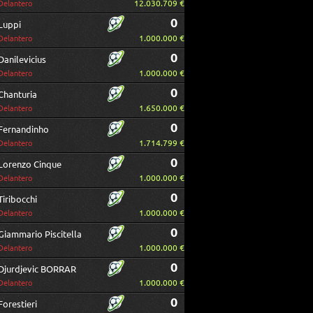
12.030.709 €
Delantero
0
Luppi
1.000.000 €
Delantero
0
Danilevicius
1.000.000 €
Delantero
0
Chanturia
1.650.000 €
Delantero
0
Fernandinho
1.714.799 €
Delantero
0
Lorenzo Cinque
1.000.000 €
Delantero
0
Tiribocchi
1.000.000 €
Delantero
0
Giammario Piscitella
1.000.000 €
Delantero
0
Djurdjevic BORRAR
1.000.000 €
Delantero
0
Forestieri