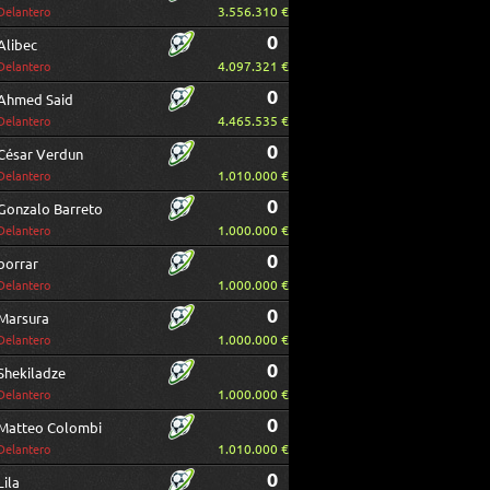
3.556.310 €
Delantero
0
Alibec
4.097.321 €
Delantero
0
Ahmed Said
4.465.535 €
Delantero
0
César Verdun
1.010.000 €
Delantero
0
Gonzalo Barreto
1.000.000 €
Delantero
0
borrar
1.000.000 €
Delantero
0
Marsura
1.000.000 €
Delantero
0
Shekiladze
1.000.000 €
Delantero
0
Matteo Colombi
1.010.000 €
Delantero
0
Lila