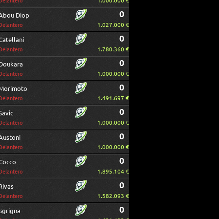
1.000.000 €
Delantero
0
Abou Diop
1.027.000 €
Delantero
0
Catellani
1.780.360 €
Delantero
0
Doukara
1.000.000 €
Delantero
0
Morimoto
1.491.697 €
Delantero
0
Savic
1.000.000 €
Delantero
0
Austoni
1.000.000 €
Delantero
0
Cocco
1.895.104 €
Delantero
0
Rivas
1.582.093 €
Delantero
0
Sgrigna