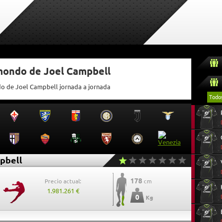
tmondo de Joel Campbell
do de Joel Campbell jornada a jornada
Todo
pbell
178
Precio actual:
cm
1.981.261 €
0
Kg