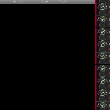
Partido
Jugó
Titular
0