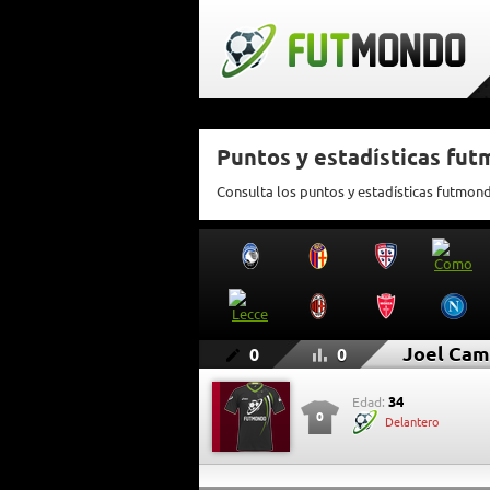
Puntos y estadísticas fu
Consulta los puntos y estadísticas futmon
Joel Cam
0
0
34
Edad:
0
Delantero