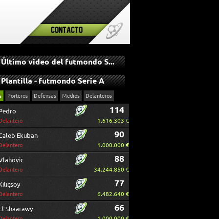
Contacto
Último video del futmondo Serie A
Plantilla - futmondo Serie A
s
Porteros
Defensas
Medios
Delanteros
114
Pedro
1.616.303 €
Delantero
90
Caleb Ekuban
1.000.000 €
Delantero
88
Vlahovic
34.244.850 €
Delantero
77
Kılıçsoy
6.482.640 €
Delantero
66
El Shaarawy
1.000.000 €
Delantero