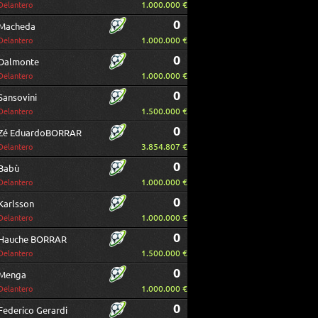
1.000.000 €
Delantero
0
Macheda
1.000.000 €
Delantero
0
Dalmonte
1.000.000 €
Delantero
0
Sansovini
1.500.000 €
Delantero
0
Zé EduardoBORRAR
3.854.807 €
Delantero
0
Babù
1.000.000 €
Delantero
0
Karlsson
1.000.000 €
Delantero
0
Hauche BORRAR
1.500.000 €
Delantero
0
Menga
1.000.000 €
Delantero
0
Federico Gerardi