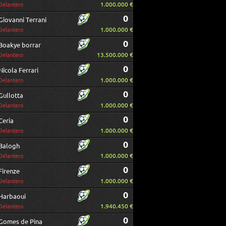
1.000.000 €
Delantero
0
Giovanni Terrani
1.000.000 €
Delantero
0
Boakye borrar
13.500.000 €
Delantero
0
Nicola Ferrari
1.000.000 €
Delantero
0
Gullotta
1.000.000 €
Delantero
0
Ceria
1.000.000 €
Delantero
0
Balogh
1.000.000 €
Delantero
0
Firenze
1.000.000 €
Delantero
0
Harbaoui
1.940.450 €
Delantero
0
Gomes de Pina