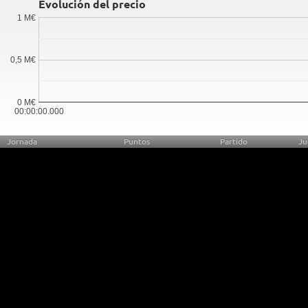
Evolución del precio
1 M€
0,5 M€
0 M€
00:00:00.000
Jornada
Puntos
Partido
Ju