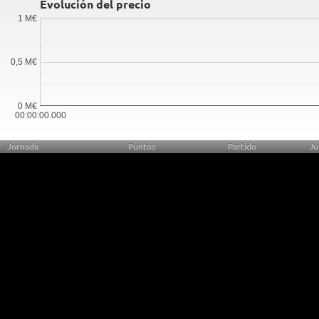
Evolución del precio
1 M€
0,5 M€
0 M€
00:00:00.000
Jornada
Puntos
Partido
Ju