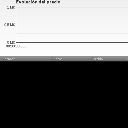
Evolución del precio
1 M€
0,5 M€
0 M€
00:00:00.000
Jornada
Puntos
Partido
Ju