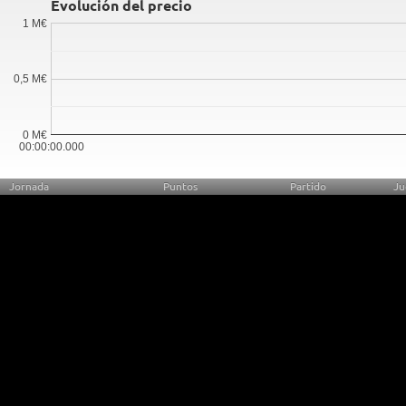
Evolución del precio
1 M€
0,5 M€
0 M€
00:00:00.000
Jornada
Puntos
Partido
Ju