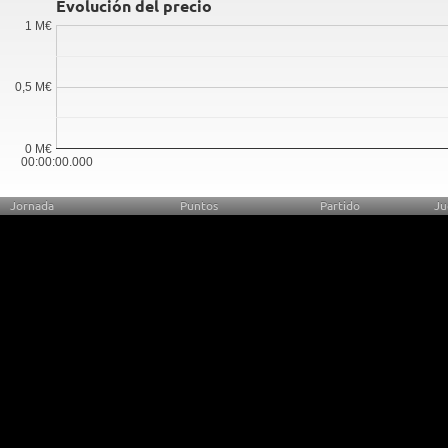
Evolución del precio
1 M€
0,5 M€
0 M€
00:00:00.000
Jornada
Puntos
Partido
Ju