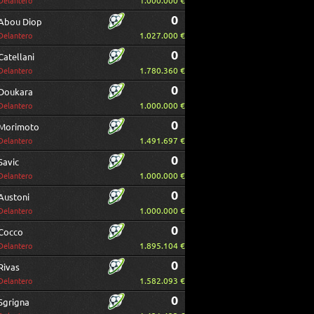
1.000.000 €
Delantero
0
Abou Diop
1.027.000 €
Delantero
0
Catellani
1.780.360 €
Delantero
0
Doukara
1.000.000 €
Delantero
0
Morimoto
1.491.697 €
Delantero
0
Savic
1.000.000 €
Delantero
0
Austoni
1.000.000 €
Delantero
0
Cocco
1.895.104 €
Delantero
0
Rivas
1.582.093 €
Delantero
0
Sgrigna