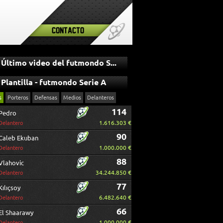
Contacto
Último video del futmondo Serie A
Plantilla - futmondo Serie A
s
Porteros
Defensas
Medios
Delanteros
114
Pedro
1.616.303 €
Delantero
90
Caleb Ekuban
1.000.000 €
Delantero
88
Vlahovic
34.244.850 €
Delantero
77
Kılıçsoy
6.482.640 €
Delantero
66
El Shaarawy
1.000.000 €
Delantero