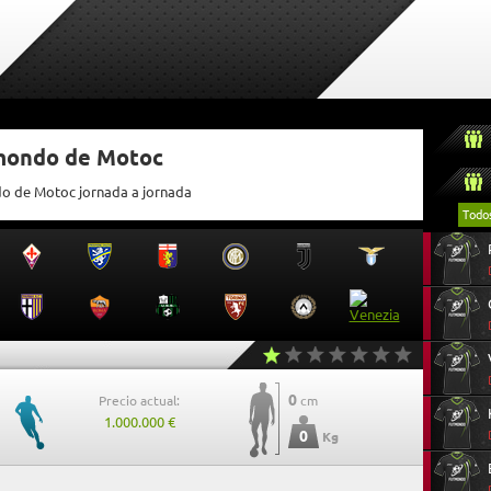
tmondo de Motoc
do de Motoc jornada a jornada
Todo
0
Precio actual:
cm
1.000.000 €
0
Kg