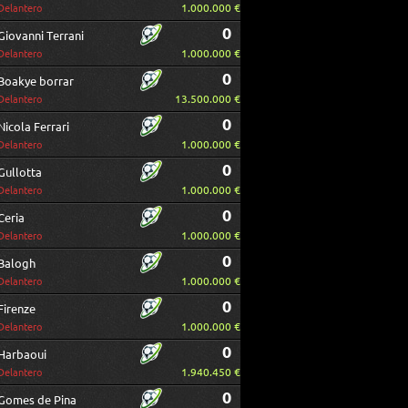
1.000.000 €
Delantero
0
Giovanni Terrani
1.000.000 €
Delantero
0
Boakye borrar
13.500.000 €
Delantero
0
Nicola Ferrari
1.000.000 €
Delantero
0
Gullotta
1.000.000 €
Delantero
0
Ceria
1.000.000 €
Delantero
0
Balogh
1.000.000 €
Delantero
0
Firenze
1.000.000 €
Delantero
0
Harbaoui
1.940.450 €
Delantero
0
Gomes de Pina