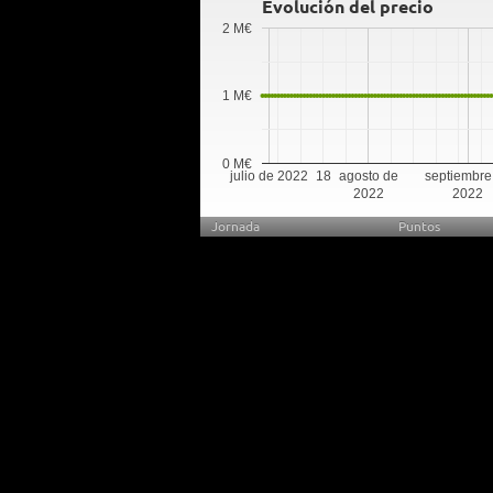
Evolución del precio
2 M€
1 M€
0 M€
julio de 2022
18
agosto de
septiembre
2022
2022
Jornada
Puntos