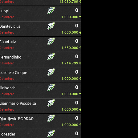
12.030.709 €
Delantero
0
Luppi
1.000.000 €
Delantero
0
Danilevicius
1.000.000 €
Delantero
0
Chanturia
1.650.000 €
Delantero
0
Fernandinho
1.714.799 €
Delantero
0
Lorenzo Cinque
1.000.000 €
Delantero
0
Tiribocchi
1.000.000 €
Delantero
0
Giammario Piscitella
1.000.000 €
Delantero
0
Djurdjevic BORRAR
1.000.000 €
Delantero
0
Forestieri