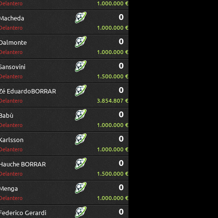
1.000.000 €
Delantero
0
Macheda
1.000.000 €
Delantero
0
Dalmonte
1.000.000 €
Delantero
0
Sansovini
1.500.000 €
Delantero
0
Zé EduardoBORRAR
3.854.807 €
Delantero
0
Babù
1.000.000 €
Delantero
0
Karlsson
1.000.000 €
Delantero
0
Hauche BORRAR
1.500.000 €
Delantero
0
Menga
1.000.000 €
Delantero
0
Federico Gerardi