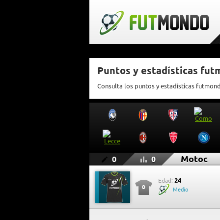
Puntos y estadísticas fu
Consulta los puntos y estadísticas futmon
Motoc
0
0
24
Edad:
0
Medio