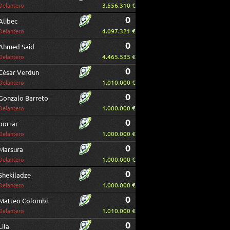
3.556.310 €
Delantero
0
Alibec
4.097.321 €
Delantero
0
Ahmed Said
4.465.535 €
Delantero
0
César Verdun
1.010.000 €
Delantero
0
Gonzalo Barreto
1.000.000 €
Delantero
0
borrar
1.000.000 €
Delantero
0
Marsura
1.000.000 €
Delantero
0
Shekiladze
1.000.000 €
Delantero
0
Matteo Colombi
1.010.000 €
Delantero
0
Lila