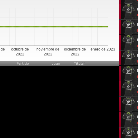
0
 de
octubre de
noviembre de
diciembre de
enero de 2023
2022
2022
2022
Partido
Jugó
Titular