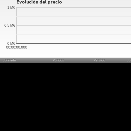
Evolución del precio
1 M€
0,5 M€
0 M€
00:00:00.000
Jornada
Puntos
Partido
Ju