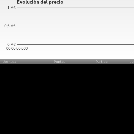
Evolución del precio
1 M€
0,5 M€
0 M€
00:00:00.000
Jornada
Puntos
Partido
Ju