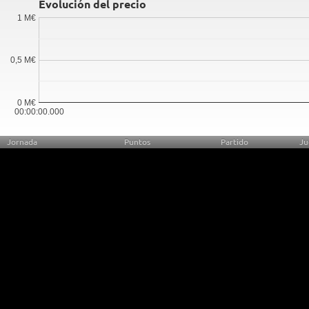
Evolución del precio
1 M€
0,5 M€
0 M€
00:00:00.000
Jornada
Puntos
Partido
Ju