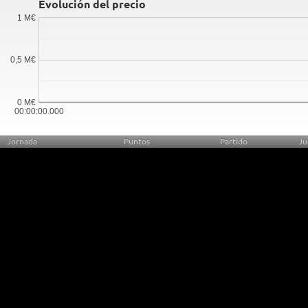
Evolución del precio
1 M€
0,5 M€
0 M€
00:00:00.000
Jornada
Puntos
Partido
Ju