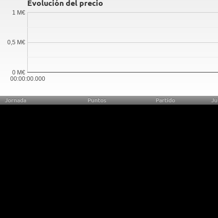
Evolución del precio
1 M€
0,5 M€
0 M€
00:00:00.000
Jornada
Puntos
Partido
Ju