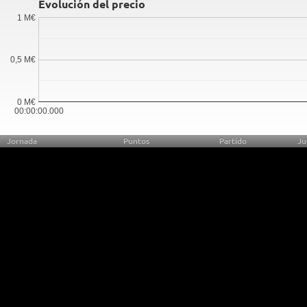
Evolución del precio
1 M€
0,5 M€
0 M€
00:00:00.000
Jornada
Puntos
Partido
Ju