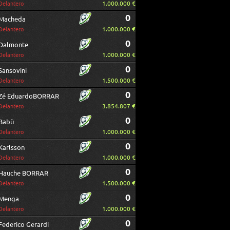
1.000.000 €
Delantero
0
Macheda
1.000.000 €
Delantero
0
Dalmonte
1.000.000 €
Delantero
0
Sansovini
1.500.000 €
Delantero
0
Zé EduardoBORRAR
3.854.807 €
Delantero
0
Babù
1.000.000 €
Delantero
0
Karlsson
1.000.000 €
Delantero
0
Hauche BORRAR
1.500.000 €
Delantero
0
Menga
1.000.000 €
Delantero
0
Federico Gerardi