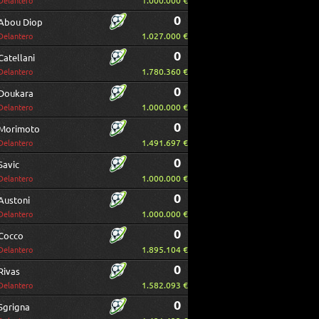
1.000.000 €
Delantero
0
Abou Diop
1.027.000 €
Delantero
0
Catellani
1.780.360 €
Delantero
0
Doukara
1.000.000 €
Delantero
0
Morimoto
1.491.697 €
Delantero
0
Savic
1.000.000 €
Delantero
0
Austoni
1.000.000 €
Delantero
0
Cocco
1.895.104 €
Delantero
0
Rivas
1.582.093 €
Delantero
0
Sgrigna