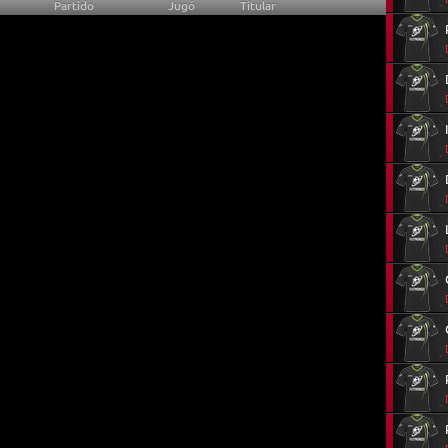
Partido
Jugó
Titular
0