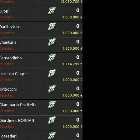
12.030.709 €
Delantero
0
Luppi
1.000.000 €
Delantero
0
Danilevicius
1.000.000 €
Delantero
0
Chanturia
1.650.000 €
Delantero
0
Fernandinho
1.714.799 €
Delantero
0
Lorenzo Cinque
1.000.000 €
Delantero
0
Tiribocchi
1.000.000 €
Delantero
0
Giammario Piscitella
1.000.000 €
Delantero
0
Djurdjevic BORRAR
1.000.000 €
Delantero
0
Forestieri