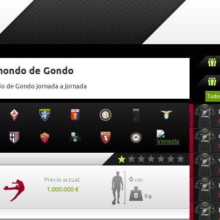
tmondo de Gondo
ndo de Gondo jornada a jornada
Todo
0
Precio actual:
cm
1.000.000 €
0
Kg