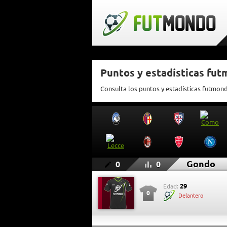
Puntos y estadísticas fu
Consulta los puntos y estadísticas futmo
Gondo
0
0
29
Edad:
0
Delantero