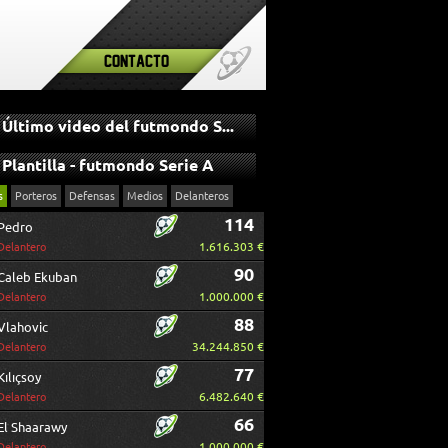
Contacto
Último video del futmondo Serie A
Plantilla - futmondo Serie A
s
Porteros
Defensas
Medios
Delanteros
114
Pedro
1.616.303 €
Delantero
90
Caleb Ekuban
1.000.000 €
Delantero
88
Vlahovic
34.244.850 €
Delantero
77
Kılıçsoy
6.482.640 €
Delantero
66
El Shaarawy
1.000.000 €
Delantero