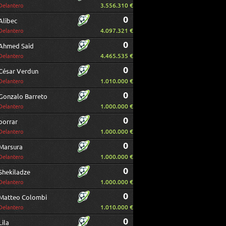
3.556.310 €
Delantero
0
Alibec
4.097.321 €
Delantero
0
Ahmed Said
4.465.535 €
Delantero
0
César Verdun
1.010.000 €
Delantero
0
Gonzalo Barreto
1.000.000 €
Delantero
0
borrar
1.000.000 €
Delantero
0
Marsura
1.000.000 €
Delantero
0
Shekiladze
1.000.000 €
Delantero
0
Matteo Colombi
1.010.000 €
Delantero
0
Lila