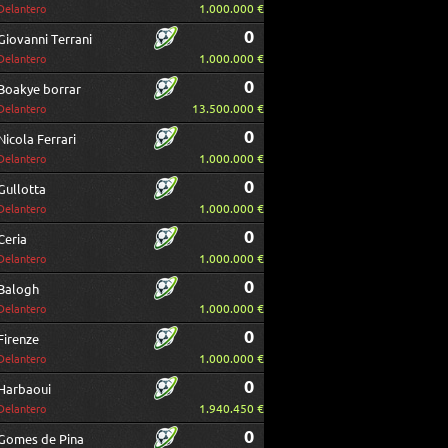
1.000.000 €
Delantero
0
Giovanni Terrani
1.000.000 €
Delantero
0
Boakye borrar
13.500.000 €
Delantero
0
Nicola Ferrari
1.000.000 €
Delantero
0
Gullotta
1.000.000 €
Delantero
0
Ceria
1.000.000 €
Delantero
0
Balogh
1.000.000 €
Delantero
0
Firenze
1.000.000 €
Delantero
0
Harbaoui
1.940.450 €
Delantero
0
Gomes de Pina