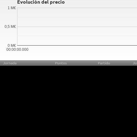
Evolución del precio
1 M€
0,5 M€
0 M€
00:00:00.000
Jornada
Puntos
Partido
Ju