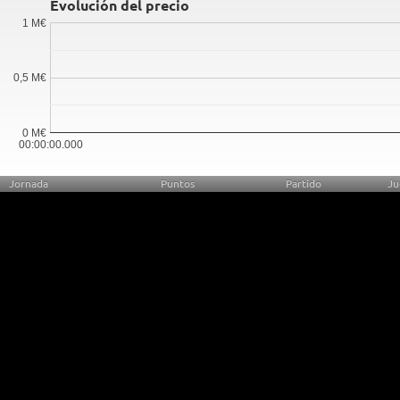
Evolución del precio
1 M€
0,5 M€
0 M€
00:00:00.000
Jornada
Puntos
Partido
Ju