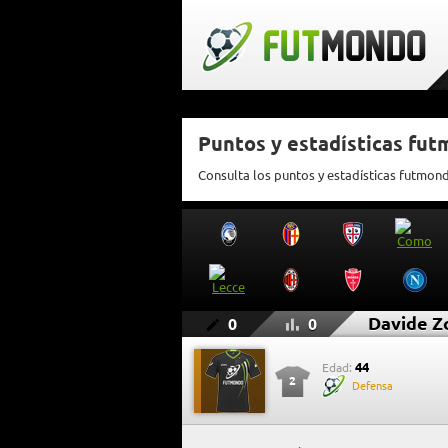
Puntos y estadísticas fut
Consulta los puntos y estadísticas futmon
Davide Z
0
0
44
Edad:
2
Defensa