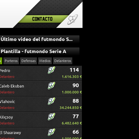
Contacto
Último video del futmondo Serie A
Plantilla - futmondo Serie A
s
Porteros
Defensas
Medios
Delanteros
114
Pedro
1.616.303 €
Delantero
90
Caleb Ekuban
1.000.000 €
Delantero
88
Vlahovic
34.244.850 €
Delantero
77
Kılıçsoy
6.482.640 €
Delantero
66
El Shaarawy
1.000.000 €
Delantero