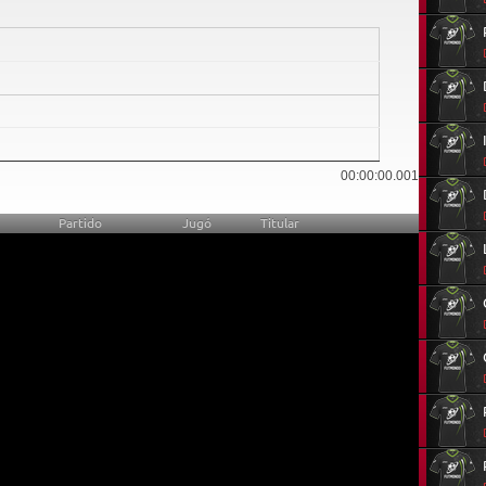
2
00:00:00.001
Partido
Jugó
Titular