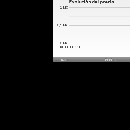
Evolución del precio
1 M€
0,5 M€
0 M€
00:00:00.000
Jornada
Puntos