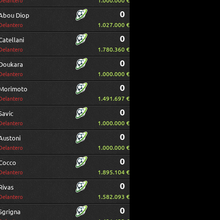
1.000.000 €
Delantero
0
Abou Diop
1.027.000 €
Delantero
0
Catellani
1.780.360 €
Delantero
0
Doukara
1.000.000 €
Delantero
0
Morimoto
1.491.697 €
Delantero
0
Savic
1.000.000 €
Delantero
0
Austoni
1.000.000 €
Delantero
0
Cocco
1.895.104 €
Delantero
0
Rivas
1.582.093 €
Delantero
0
Sgrigna