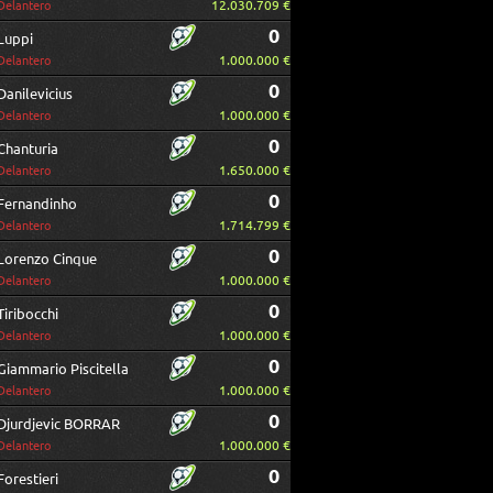
12.030.709 €
Delantero
0
Luppi
1.000.000 €
Delantero
0
Danilevicius
1.000.000 €
Delantero
0
Chanturia
1.650.000 €
Delantero
0
Fernandinho
1.714.799 €
Delantero
0
Lorenzo Cinque
1.000.000 €
Delantero
0
Tiribocchi
1.000.000 €
Delantero
0
Giammario Piscitella
1.000.000 €
Delantero
0
Djurdjevic BORRAR
1.000.000 €
Delantero
0
Forestieri