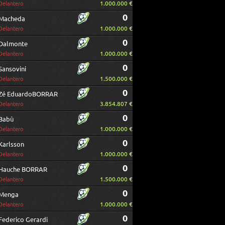
1.000.000 €
Delantero
0
Macheda
1.000.000 €
Delantero
0
Dalmonte
1.000.000 €
Delantero
0
Sansovini
1.500.000 €
Delantero
0
Zé EduardoBORRAR
3.854.807 €
Delantero
0
Babù
1.000.000 €
Delantero
0
Karlsson
1.000.000 €
Delantero
0
Hauche BORRAR
1.500.000 €
Delantero
0
Menga
1.000.000 €
Delantero
0
Federico Gerardi