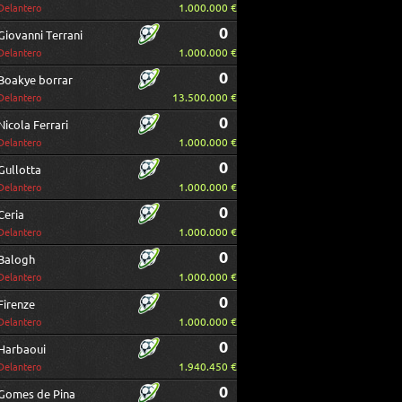
1.000.000 €
Delantero
0
Giovanni Terrani
1.000.000 €
Delantero
0
Boakye borrar
13.500.000 €
Delantero
0
Nicola Ferrari
1.000.000 €
Delantero
0
Gullotta
1.000.000 €
Delantero
0
Ceria
1.000.000 €
Delantero
0
Balogh
1.000.000 €
Delantero
0
Firenze
1.000.000 €
Delantero
0
Harbaoui
1.940.450 €
Delantero
0
Gomes de Pina