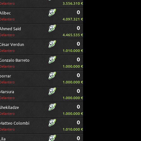
3.556.310 €
Delantero
0
Alibec
4.097.321 €
Delantero
0
Ahmed Said
4.465.535 €
Delantero
0
César Verdun
1.010.000 €
Delantero
0
Gonzalo Barreto
1.000.000 €
Delantero
0
borrar
1.000.000 €
Delantero
0
Marsura
1.000.000 €
Delantero
0
Shekiladze
1.000.000 €
Delantero
0
Matteo Colombi
1.010.000 €
Delantero
0
Lila