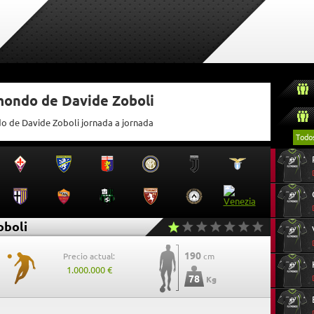
mondo de Davide Zoboli
do de Davide Zoboli jornada a jornada
Todo
oboli
190
Precio actual:
cm
1.000.000 €
78
Kg