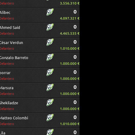
3.556.310 €
Delantero
0
Alibec
4.097.321 €
Delantero
0
Ahmed Said
4.465.535 €
Delantero
0
César Verdun
1.010.000 €
Delantero
0
Gonzalo Barreto
1.000.000 €
Delantero
0
borrar
1.000.000 €
Delantero
0
Marsura
1.000.000 €
Delantero
0
Shekiladze
1.000.000 €
Delantero
0
Matteo Colombi
1.010.000 €
Delantero
0
Lila