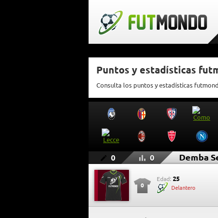
Puntos y estadísticas fu
Consulta los puntos y estadísticas futmo
Demba S
0
0
25
Edad:
0
Delantero