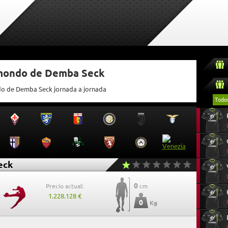
tmondo de Demba Seck
ndo de Demba Seck jornada a jornada
Todo
eck
0
Precio actual:
cm
1.228.128 €
0
Kg