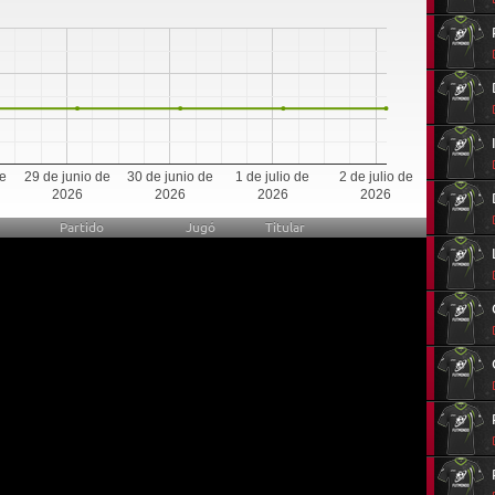
0
de
29 de junio de
30 de junio de
1 de julio de
2 de julio de
2026
2026
2026
2026
Partido
Jugó
Titular