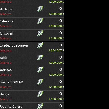
1.000.000 €
Delantero
0
Macheda
1.000.000 €
Delantero
0
Dalmonte
1.000.000 €
Delantero
0
Sansovini
1.500.000 €
Delantero
0
Zé EduardoBORRAR
3.854.807 €
Delantero
0
Babù
1.000.000 €
Delantero
0
Karlsson
1.000.000 €
Delantero
0
Hauche BORRAR
1.500.000 €
Delantero
0
Menga
1.000.000 €
Delantero
0
Federico Gerardi