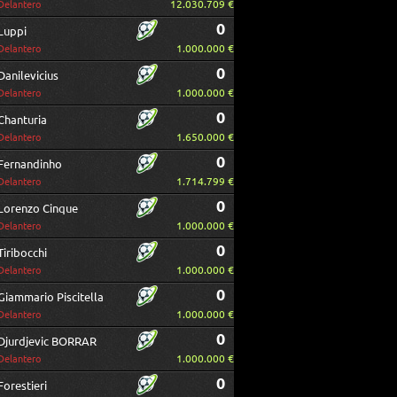
12.030.709 €
Delantero
0
Luppi
1.000.000 €
Delantero
0
Danilevicius
1.000.000 €
Delantero
0
Chanturia
1.650.000 €
Delantero
0
Fernandinho
1.714.799 €
Delantero
0
Lorenzo Cinque
1.000.000 €
Delantero
0
Tiribocchi
1.000.000 €
Delantero
0
Giammario Piscitella
1.000.000 €
Delantero
0
Djurdjevic BORRAR
1.000.000 €
Delantero
0
Forestieri