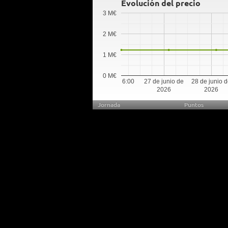
Evolución del precio
3 M€
2 M€
1 M€
0 M€
6:00
27 de junio de
28 de junio 
2026
2026
Jornada
Puntos