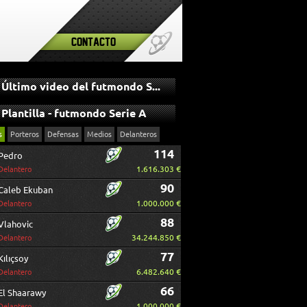
Contacto
Último video del futmondo Serie A
Plantilla - futmondo Serie A
s
Porteros
Defensas
Medios
Delanteros
114
Pedro
1.616.303 €
Delantero
90
Caleb Ekuban
1.000.000 €
Delantero
88
Vlahovic
34.244.850 €
Delantero
77
Kılıçsoy
6.482.640 €
Delantero
66
El Shaarawy
1.000.000 €
Delantero