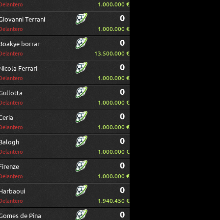
1.000.000 €
Delantero
0
Giovanni Terrani
1.000.000 €
Delantero
0
Boakye borrar
13.500.000 €
Delantero
0
Nicola Ferrari
1.000.000 €
Delantero
0
Gullotta
1.000.000 €
Delantero
0
Ceria
1.000.000 €
Delantero
0
Balogh
1.000.000 €
Delantero
0
Firenze
1.000.000 €
Delantero
0
Harbaoui
1.940.450 €
Delantero
0
Gomes de Pina