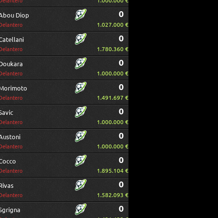
1.000.000 €
Delantero
0
Abou Diop
1.027.000 €
Delantero
0
Catellani
1.780.360 €
Delantero
0
Doukara
1.000.000 €
Delantero
0
Morimoto
1.491.697 €
Delantero
0
Savic
1.000.000 €
Delantero
0
Austoni
1.000.000 €
Delantero
0
Cocco
1.895.104 €
Delantero
0
Rivas
1.582.093 €
Delantero
0
Sgrigna