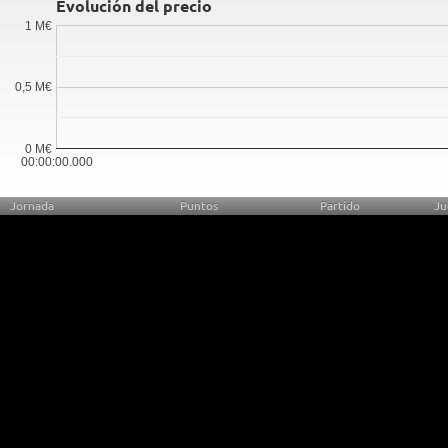
Evolución del precio
1 M€
0,5 M€
0 M€
00:00:00.000
Jornada
Puntos
Partido
Ju