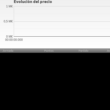
Evolución del precio
1 M€
0,5 M€
0 M€
00:00:00.000
Jornada
Puntos
Partido
Ju