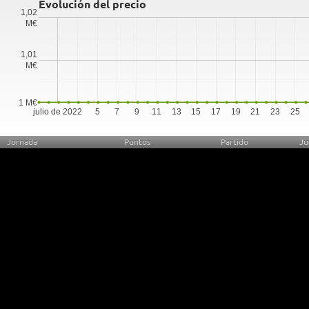
Evolución del precio
1,02
M€
1,01
M€
1 M€
julio de 2022
5
7
9
11
13
15
17
19
21
23
25
Jornada
Puntos
Partido
Ju