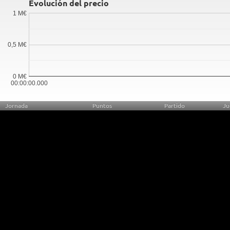
Evolución del precio
1 M€
0,5 M€
0 M€
00:00:00.000
Jornada
Puntos
Partido
Ju