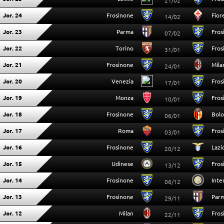
21/02
Jor. 24
Frosinone
Fior
14/02
Jor. 23
Parma
Fros
07/02
Jor. 22
Torino
Fros
31/01
Jor. 21
Frosinone
Mila
24/01
Jor. 20
Venezia
Fros
17/01
Jor. 19
Monza
Fros
10/01
Jor. 18
Frosinone
Bol
06/01
Jor. 17
Roma
Fros
03/01
Jor. 16
Frosinone
Lazi
20/12
Jor. 15
Udinese
Fros
13/12
Jor. 14
Frosinone
Inte
06/12
Jor. 13
Frosinone
Par
29/11
Jor. 12
Milan
Fros
22/11