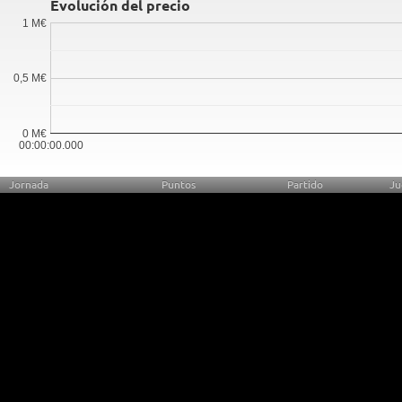
Evolución del precio
1 M€
0,5 M€
0 M€
00:00:00.000
Jornada
Puntos
Partido
Ju