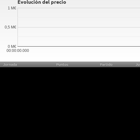
Evolución del precio
1 M€
0,5 M€
0 M€
00:00:00.000
Jornada
Puntos
Partido
Ju