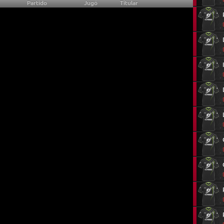
19
e de
enero de 2023
marzo de 2023
mayo de 2023
Partido
Jugó
Titular