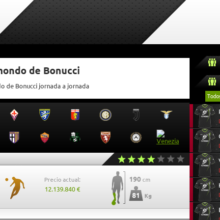
tmondo de Bonucci
do de Bonucci jornada a jornada
Todo
190
Precio actual:
cm
12.139.840 €
81
Kg