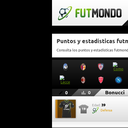
Puntos y estadísticas fu
Consulta los puntos y estadísticas futmon
Bonucci
0
0
39
Edad:
19
Defensa