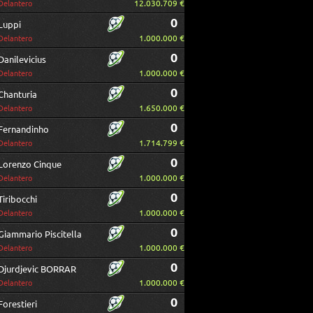
12.030.709 €
Delantero
0
Luppi
1.000.000 €
Delantero
0
Danilevicius
1.000.000 €
Delantero
0
Chanturia
1.650.000 €
Delantero
0
Fernandinho
1.714.799 €
Delantero
0
Lorenzo Cinque
1.000.000 €
Delantero
0
Tiribocchi
1.000.000 €
Delantero
0
Giammario Piscitella
1.000.000 €
Delantero
0
Djurdjevic BORRAR
1.000.000 €
Delantero
0
Forestieri