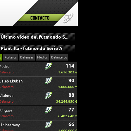
Contacto
Último video del futmondo Serie A
Plantilla - futmondo Serie A
s
Porteros
Defensas
Medios
Delanteros
114
Pedro
1.616.303 €
Delantero
90
Caleb Ekuban
1.000.000 €
Delantero
88
Vlahovic
34.244.850 €
Delantero
77
Kılıçsoy
6.482.640 €
Delantero
66
El Shaarawy
1.000.000 €
Delantero