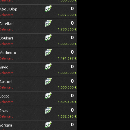
1.000.000 €
Delantero
0
Abou Diop
1.027.000 €
Delantero
0
Catellani
1.780.360 €
Delantero
0
Doukara
1.000.000 €
Delantero
0
Morimoto
1.491.697 €
Delantero
0
Savic
1.000.000 €
Delantero
0
Austoni
1.000.000 €
Delantero
0
Cocco
1.895.104 €
Delantero
0
Rivas
1.582.093 €
Delantero
0
Sgrigna