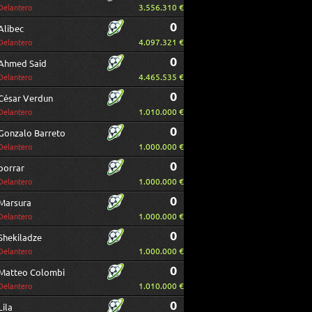
3.556.310 €
Delantero
0
Alibec
4.097.321 €
Delantero
0
Ahmed Said
4.465.535 €
Delantero
0
César Verdun
1.010.000 €
Delantero
0
Gonzalo Barreto
1.000.000 €
Delantero
0
borrar
1.000.000 €
Delantero
0
Marsura
1.000.000 €
Delantero
0
Shekiladze
1.000.000 €
Delantero
0
Matteo Colombi
1.010.000 €
Delantero
0
Lila