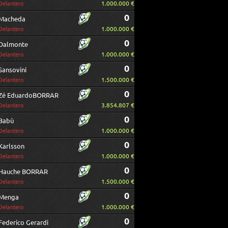
1.000.000 €
Delantero
0
Macheda
1.000.000 €
Delantero
0
Dalmonte
1.000.000 €
Delantero
0
Sansovini
1.500.000 €
Delantero
0
Zé EduardoBORRAR
3.854.807 €
Delantero
0
Babù
1.000.000 €
Delantero
0
Karlsson
1.000.000 €
Delantero
0
Hauche BORRAR
1.500.000 €
Delantero
0
Menga
1.000.000 €
Delantero
0
Federico Gerardi