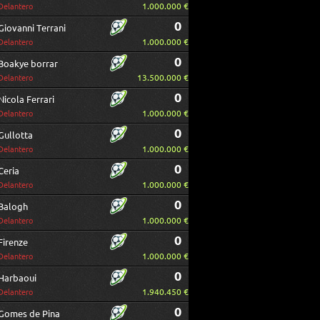
1.000.000 €
Delantero
0
Giovanni Terrani
1.000.000 €
Delantero
0
Boakye borrar
13.500.000 €
Delantero
0
Nicola Ferrari
1.000.000 €
Delantero
0
Gullotta
1.000.000 €
Delantero
0
Ceria
1.000.000 €
Delantero
0
Balogh
1.000.000 €
Delantero
0
Firenze
1.000.000 €
Delantero
0
Harbaoui
1.940.450 €
Delantero
0
Gomes de Pina