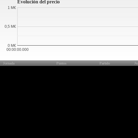
Evolución del precio
1 M€
0,5 M€
0 M€
00:00:00.000
Jornada
Puntos
Partido
Ju