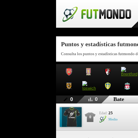
Puntos y estadísticas futmon
Consulta los puntos y estadísticas futmondo d
Bate
0
0
25
Edad:
0
Medio