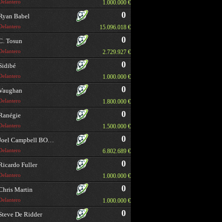
Delantero
1.000.000 €
0
Ryan Babel
Delantero
15.096.018 €
0
C. Tosun
Delantero
2.729.927 €
0
Sidibé
Delantero
1.000.000 €
0
Vaughan
Delantero
1.800.000 €
0
Ranégie
Delantero
1.500.000 €
0
Joel Campbell BORRAR
Delantero
6.802.689 €
0
Ricardo Fuller
Delantero
1.000.000 €
0
Chris Martin
Delantero
1.000.000 €
0
Steve De Ridder