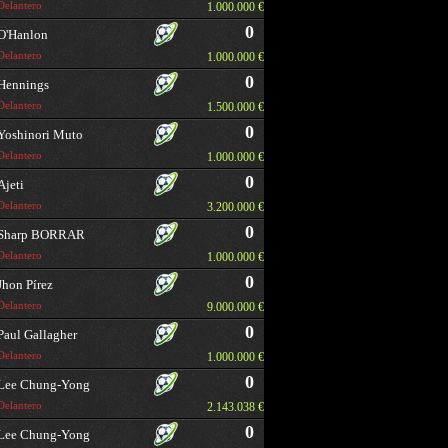
Delantero
1.000.000 €
0
O'Hanlon
Delantero
1.000.000 €
0
Hennings
Delantero
1.500.000 €
0
Yoshinori Muto
Delantero
1.000.000 €
0
Ajeti
Delantero
3.200.000 €
0
Sharp BORRAR
Delantero
1.000.000 €
0
Jhon Pírez
Delantero
9.000.000 €
0
Paul Gallagher
Delantero
1.000.000 €
0
Lee Chung-Yong
Delantero
2.143.038 €
0
Lee Chung-Yong