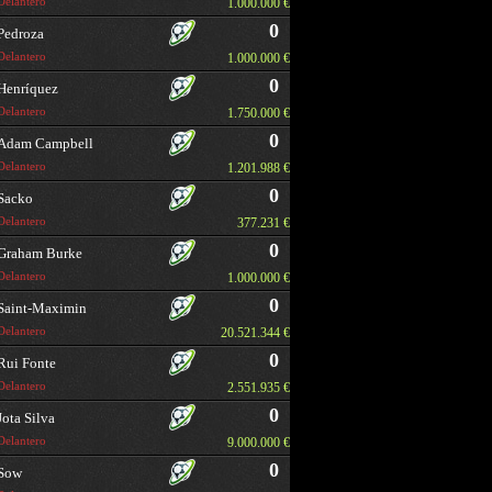
Delantero
1.000.000 €
0
Pedroza
Delantero
1.000.000 €
0
Henríquez
Delantero
1.750.000 €
0
Adam Campbell
Delantero
1.201.988 €
0
Sacko
Delantero
377.231 €
0
Graham Burke
Delantero
1.000.000 €
0
Saint-Maximin
Delantero
20.521.344 €
0
Rui Fonte
Delantero
2.551.935 €
0
Jota Silva
Delantero
9.000.000 €
0
Sow