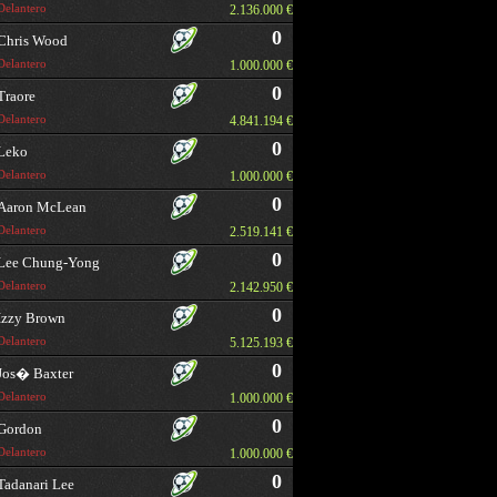
Delantero
2.136.000 €
0
Chris Wood
Delantero
1.000.000 €
0
Traore
Delantero
4.841.194 €
0
Leko
Delantero
1.000.000 €
0
Aaron McLean
Delantero
2.519.141 €
0
Lee Chung-Yong
Delantero
2.142.950 €
0
Izzy Brown
Delantero
5.125.193 €
0
Jos� Baxter
Delantero
1.000.000 €
0
Gordon
Delantero
1.000.000 €
0
Tadanari Lee