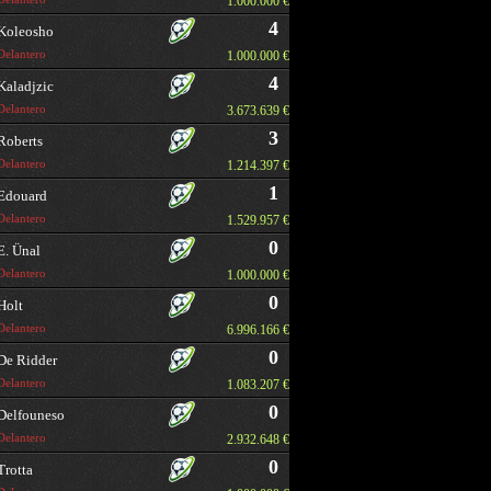
1.000.000 €
4
Koleosho
Delantero
1.000.000 €
4
Kaladjzic
Delantero
3.673.639 €
3
Roberts
Delantero
1.214.397 €
1
Edouard
Delantero
1.529.957 €
0
E. Ünal
Delantero
1.000.000 €
0
Holt
Delantero
6.996.166 €
0
De Ridder
Delantero
1.083.207 €
0
Delfouneso
Delantero
2.932.648 €
0
Trotta