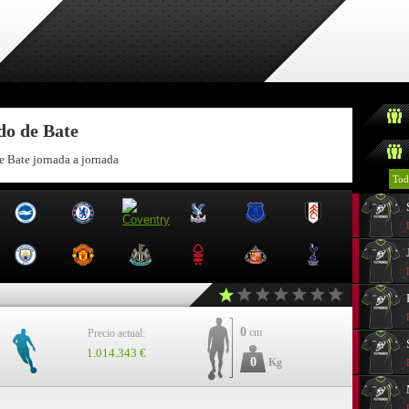
do de Bate
e Bate jornada a jornada
Tod
0
cm
Precio actual:
1.014.343 €
0
Kg