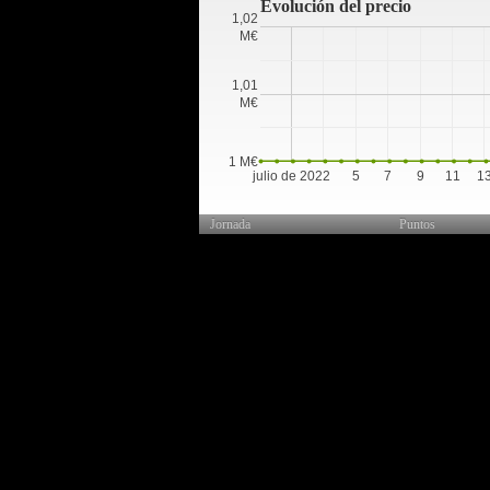
Evolución del precio
1,02
M€
1,01
M€
1 M€
julio de 2022
5
7
9
11
1
Jornada
Puntos