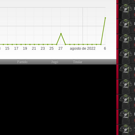
0
3
15
17
19
21
23
25
27
agosto de 2022
6
Partido
Jugó
Titular