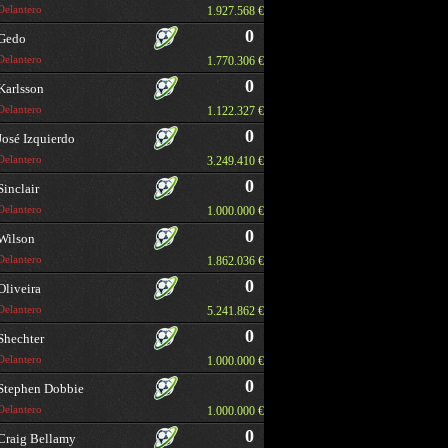
Delantero
1.927.568 €
0
Gedo
Delantero
1.770.306 €
0
Karlsson
Delantero
1.122.327 €
0
José Izquierdo
Delantero
3.249.410 €
0
Sinclair
Delantero
1.000.000 €
0
Wilson
Delantero
1.862.036 €
0
Oliveira
Delantero
5.241.862 €
0
Shechter
Delantero
1.000.000 €
0
Stephen Dobbie
Delantero
1.000.000 €
0
Craig Bellamy