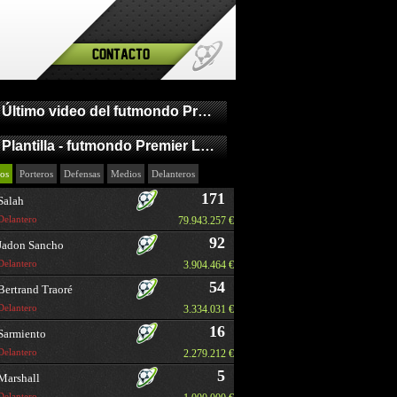
Contacto
Último video del futmondo Premier League
Plantilla - futmondo Premier League
os
Porteros
Defensas
Medios
Delanteros
171
Salah
Delantero
79.943.257 €
92
Jadon Sancho
Delantero
3.904.464 €
54
Bertrand Traoré
Delantero
3.334.031 €
16
Sarmiento
Delantero
2.279.212 €
5
Marshall
Delantero