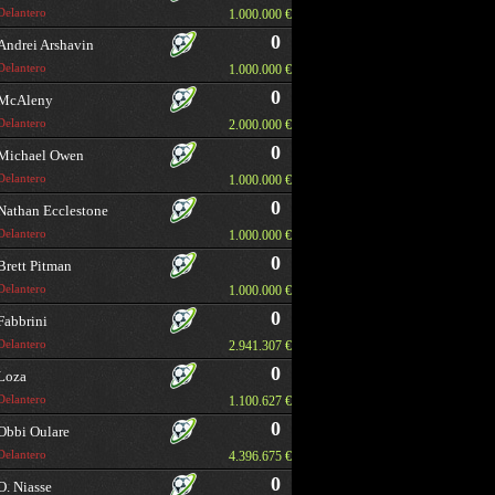
Delantero
1.000.000 €
0
Andrei Arshavin
Delantero
1.000.000 €
0
McAleny
Delantero
2.000.000 €
0
Michael Owen
Delantero
1.000.000 €
0
Nathan Ecclestone
Delantero
1.000.000 €
0
Brett Pitman
Delantero
1.000.000 €
0
Fabbrini
Delantero
2.941.307 €
0
Loza
Delantero
1.100.627 €
0
Obbi Oulare
Delantero
4.396.675 €
0
O. Niasse