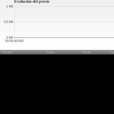
Evolución del precio
1 M€
0,5 M€
0 M€
00:00:00.000
Jornada
Puntos
Partido
Ju