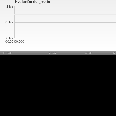
Evolución del precio
1 M€
0,5 M€
0 M€
00:00:00.000
Jornada
Puntos
Partido
Ju