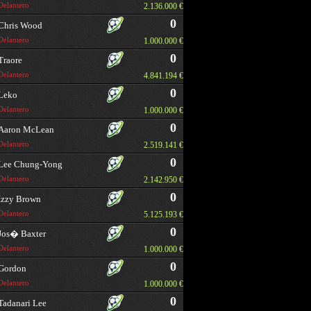
Delantero
2.136.000 €
0
Chris Wood
Delantero
1.000.000 €
0
Traore
Delantero
4.841.194 €
0
Leko
Delantero
1.000.000 €
0
Aaron McLean
Delantero
2.519.141 €
0
Lee Chung-Yong
Delantero
2.142.950 €
0
Izzy Brown
Delantero
5.125.193 €
0
Jos� Baxter
Delantero
1.000.000 €
0
Gordon
Delantero
1.000.000 €
0
Tadanari Lee