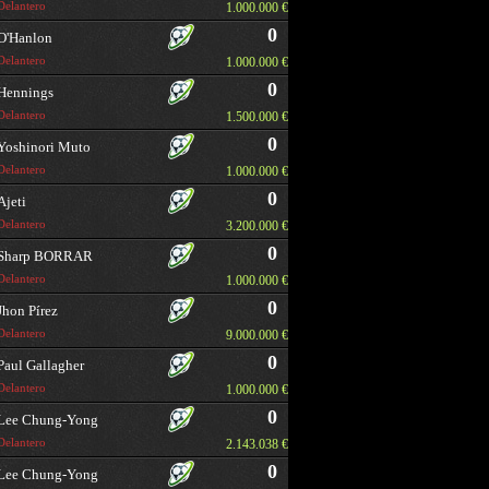
Delantero
1.000.000 €
0
O'Hanlon
Delantero
1.000.000 €
0
Hennings
Delantero
1.500.000 €
0
Yoshinori Muto
Delantero
1.000.000 €
0
Ajeti
Delantero
3.200.000 €
0
Sharp BORRAR
Delantero
1.000.000 €
0
Jhon Pírez
Delantero
9.000.000 €
0
Paul Gallagher
Delantero
1.000.000 €
0
Lee Chung-Yong
Delantero
2.143.038 €
0
Lee Chung-Yong