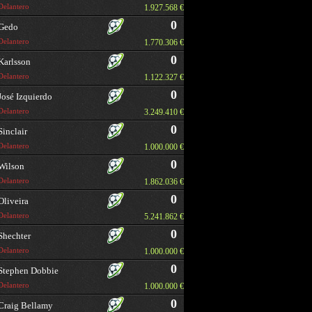
Delantero
1.927.568 €
0
Gedo
Delantero
1.770.306 €
0
Karlsson
Delantero
1.122.327 €
0
José Izquierdo
Delantero
3.249.410 €
0
Sinclair
Delantero
1.000.000 €
0
Wilson
Delantero
1.862.036 €
0
Oliveira
Delantero
5.241.862 €
0
Shechter
Delantero
1.000.000 €
0
Stephen Dobbie
Delantero
1.000.000 €
0
Craig Bellamy