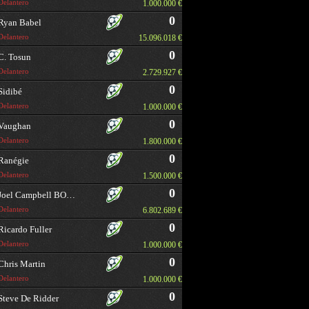
Delantero
1.000.000 €
0
Ryan Babel
Delantero
15.096.018 €
0
C. Tosun
Delantero
2.729.927 €
0
Sidibé
Delantero
1.000.000 €
0
Vaughan
Delantero
1.800.000 €
0
Ranégie
Delantero
1.500.000 €
0
Joel Campbell BORRAR
Delantero
6.802.689 €
0
Ricardo Fuller
Delantero
1.000.000 €
0
Chris Martin
Delantero
1.000.000 €
0
Steve De Ridder