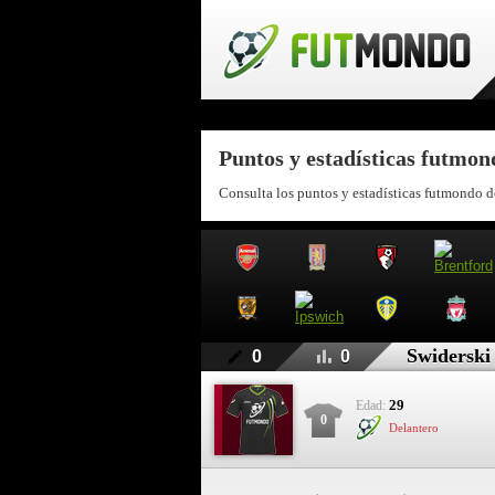
Puntos y estadísticas futmon
Consulta los puntos y estadísticas futmondo d
Swiderski
0
0
29
Edad:
0
Delantero