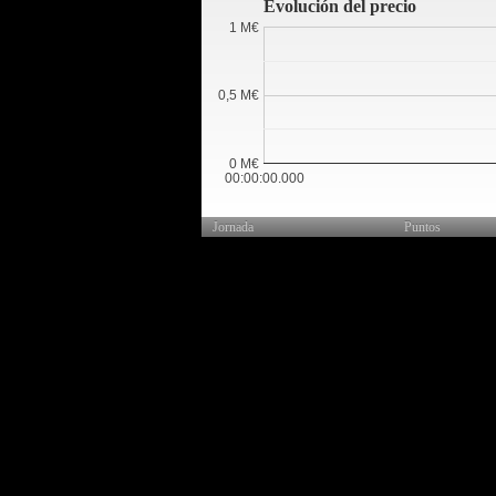
Evolución del precio
1 M€
0,5 M€
0 M€
00:00:00.000
Jornada
Puntos