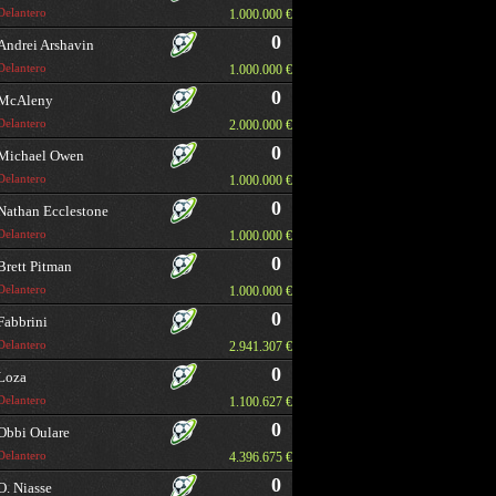
Delantero
1.000.000 €
0
Andrei Arshavin
Delantero
1.000.000 €
0
McAleny
Delantero
2.000.000 €
0
Michael Owen
Delantero
1.000.000 €
0
Nathan Ecclestone
Delantero
1.000.000 €
0
Brett Pitman
Delantero
1.000.000 €
0
Fabbrini
Delantero
2.941.307 €
0
Loza
Delantero
1.100.627 €
0
Obbi Oulare
Delantero
4.396.675 €
0
O. Niasse