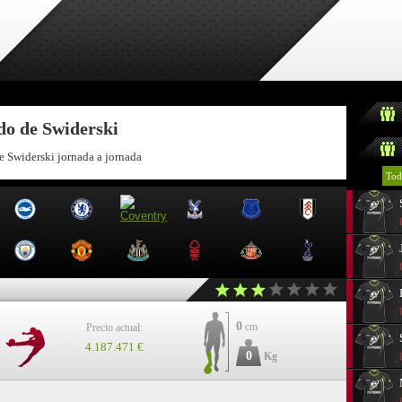
do de Swiderski
e Swiderski jornada a jornada
Tod
0
cm
Precio actual:
4.187.471 €
0
Kg