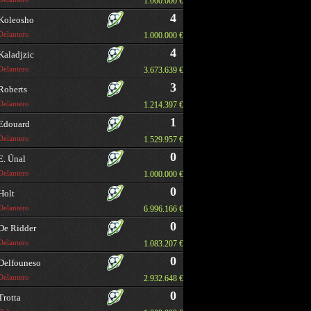
1.000.000 €
4
Koleosho
Delantero
1.000.000 €
4
Kaladjzic
Delantero
3.673.639 €
3
Roberts
Delantero
1.214.397 €
1
Edouard
Delantero
1.529.957 €
0
E. Ünal
Delantero
1.000.000 €
0
Holt
Delantero
6.996.166 €
0
De Ridder
Delantero
1.083.207 €
0
Delfouneso
Delantero
2.932.648 €
0
Trotta