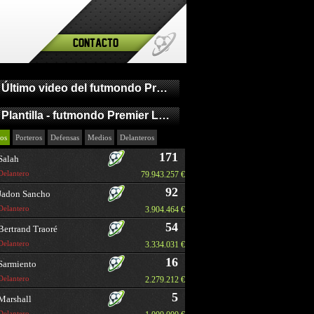
Contacto
Último video del futmondo Premier League
Plantilla - futmondo Premier League
os
Porteros
Defensas
Medios
Delanteros
171
Salah
Delantero
79.943.257 €
92
Jadon Sancho
Delantero
3.904.464 €
54
Bertrand Traoré
Delantero
3.334.031 €
16
Sarmiento
Delantero
2.279.212 €
5
Marshall
Delantero