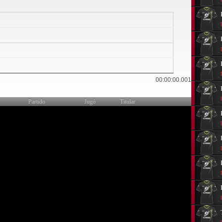
0
00:00:00.001
Partido
Jugó
Titular