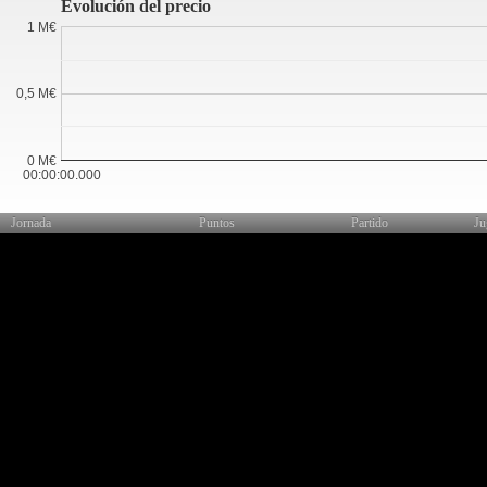
Evolución del precio
1 M€
0,5 M€
0 M€
00:00:00.000
Jornada
Puntos
Partido
Ju