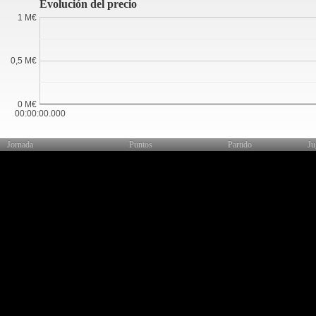
Evolución del precio
1 M€
0,5 M€
0 M€
00:00:00.000
Jornada
Puntos
Partido
Ju