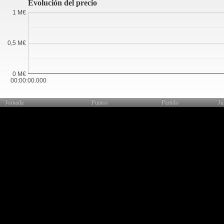
Evolución del precio
1 M€
0,5 M€
0 M€
00:00:00.000
Jornada
Puntos
Partido
Ju