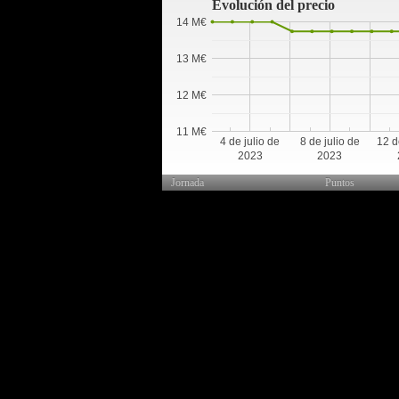
Evolución del precio
14 M€
13 M€
12 M€
11 M€
4 de julio de
8 de julio de
12 d
2023
2023
Jornada
Puntos