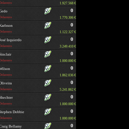
Delantero
1.927.568 €
0
Gedo
Delantero
1.770.306 €
0
Karlsson
Delantero
1.122.327 €
0
José Izquierdo
Delantero
3.249.410 €
0
Sinclair
Delantero
1.000.000 €
0
Wilson
Delantero
1.862.036 €
0
Oliveira
Delantero
5.241.862 €
0
Shechter
Delantero
1.000.000 €
0
Stephen Dobbie
Delantero
1.000.000 €
0
Craig Bellamy