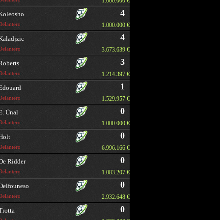
1.000.000 €
4
Koleosho
Delantero
1.000.000 €
4
Kaladjzic
Delantero
3.673.639 €
3
Roberts
Delantero
1.214.397 €
1
Edouard
Delantero
1.529.957 €
0
E. Ünal
Delantero
1.000.000 €
0
Holt
Delantero
6.996.166 €
0
De Ridder
Delantero
1.083.207 €
0
Delfouneso
Delantero
2.932.648 €
0
Trotta