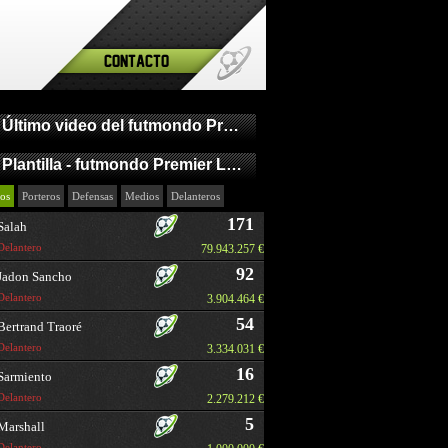
Contacto
Último video del futmondo Premier League
Plantilla - futmondo Premier League
os
Porteros
Defensas
Medios
Delanteros
171
Salah
Delantero
79.943.257 €
92
Jadon Sancho
Delantero
3.904.464 €
54
Bertrand Traoré
Delantero
3.334.031 €
16
Sarmiento
Delantero
2.279.212 €
5
Marshall
Delantero