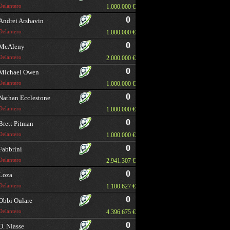
Delantero
1.000.000 €
0
Andrei Arshavin
Delantero
1.000.000 €
0
McAleny
Delantero
2.000.000 €
0
Michael Owen
Delantero
1.000.000 €
0
Nathan Ecclestone
Delantero
1.000.000 €
0
Brett Pitman
Delantero
1.000.000 €
0
Fabbrini
Delantero
2.941.307 €
0
Loza
Delantero
1.100.627 €
0
Obbi Oulare
Delantero
4.396.675 €
0
O. Niasse