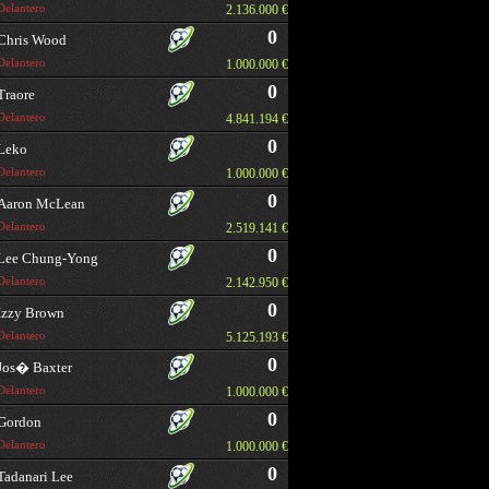
Delantero
2.136.000 €
0
Chris Wood
Delantero
1.000.000 €
0
Traore
Delantero
4.841.194 €
0
Leko
Delantero
1.000.000 €
0
Aaron McLean
Delantero
2.519.141 €
0
Lee Chung-Yong
Delantero
2.142.950 €
0
Izzy Brown
Delantero
5.125.193 €
0
Jos� Baxter
Delantero
1.000.000 €
0
Gordon
Delantero
1.000.000 €
0
Tadanari Lee