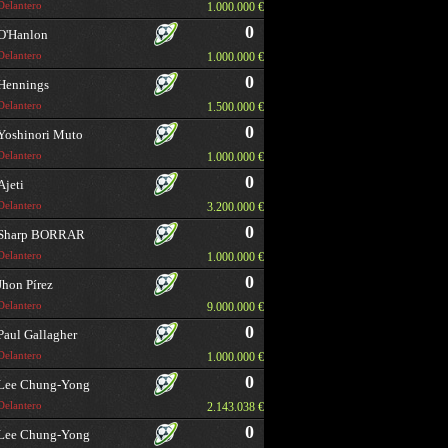
Delantero
1.000.000 €
0
O'Hanlon
Delantero
1.000.000 €
0
Hennings
Delantero
1.500.000 €
0
Yoshinori Muto
Delantero
1.000.000 €
0
Ajeti
Delantero
3.200.000 €
0
Sharp BORRAR
Delantero
1.000.000 €
0
Jhon Pírez
Delantero
9.000.000 €
0
Paul Gallagher
Delantero
1.000.000 €
0
Lee Chung-Yong
Delantero
2.143.038 €
0
Lee Chung-Yong