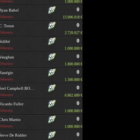
Delantero
1.000.000 €
0
Ryan Babel
Delantero
15.096.018 €
0
C. Tosun
Delantero
2.729.927 €
0
Sidibé
Delantero
1.000.000 €
0
Vaughan
Delantero
1.800.000 €
0
Ranégie
Delantero
1.500.000 €
0
Joel Campbell BORRAR
Delantero
6.802.689 €
0
Ricardo Fuller
Delantero
1.000.000 €
0
Chris Martin
Delantero
1.000.000 €
0
Steve De Ridder