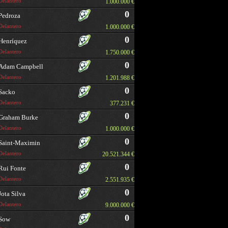
Delantero
1.000.000 €
0
Pedroza
Delantero
1.000.000 €
0
Henríquez
Delantero
1.750.000 €
0
Adam Campbell
Delantero
1.201.988 €
0
Sacko
Delantero
377.231 €
0
Graham Burke
Delantero
1.000.000 €
0
Saint-Maximin
Delantero
20.521.344 €
0
Rui Fonte
Delantero
2.551.935 €
0
Jota Silva
Delantero
9.000.000 €
0
Sow