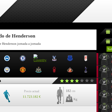
ndo de Henderson
de Henderson jornada a jornada
Tod
n
182
cm
Precio actual:
11.723.182 €
67
Kg