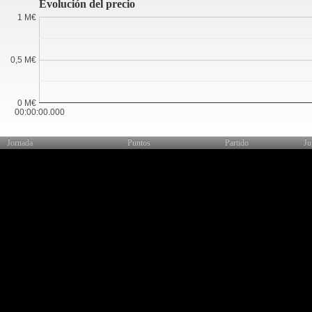
Evolución del precio
1 M€
0,5 M€
0 M€
00:00:00.000
Jornada
Puntos
Partido
Ju