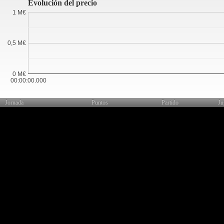
Evolución del precio
1 M€
0,5 M€
0 M€
00:00:00.000
Jornada
Puntos
Partido
Ju