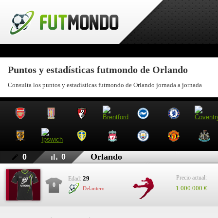
Puntos y estadísticas futmondo de Orlando
Consulta los puntos y estadísticas futmondo de Orlando jornada a jornada
Orlando
0
0
Precio actual:
29
Edad:
0
1.000.000 €
Delantero