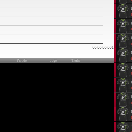
19
00:00:00.001
Partido
Jugó
Titular