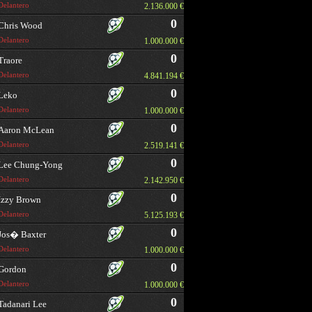
Delantero
2.136.000 €
0
Chris Wood
Delantero
1.000.000 €
0
Traore
Delantero
4.841.194 €
0
Leko
Delantero
1.000.000 €
0
Aaron McLean
Delantero
2.519.141 €
0
Lee Chung-Yong
Delantero
2.142.950 €
0
Izzy Brown
Delantero
5.125.193 €
0
Jos� Baxter
Delantero
1.000.000 €
0
Gordon
Delantero
1.000.000 €
0
Tadanari Lee