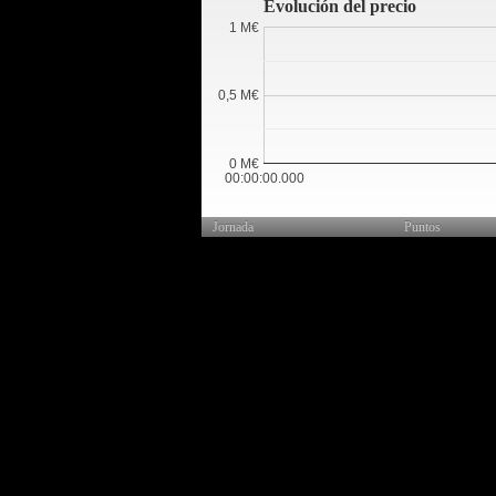
Evolución del precio
1 M€
0,5 M€
0 M€
00:00:00.000
Jornada
Puntos