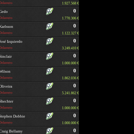
Delantero
1.927.568 €
0
Gedo
Delantero
1.770.306 €
0
Karlsson
Delantero
1.122.327 €
0
José Izquierdo
Delantero
3.249.410 €
0
Sinclair
Delantero
1.000.000 €
0
Wilson
Delantero
1.862.036 €
0
Oliveira
Delantero
5.241.862 €
0
Shechter
Delantero
1.000.000 €
0
Stephen Dobbie
Delantero
1.000.000 €
0
Craig Bellamy