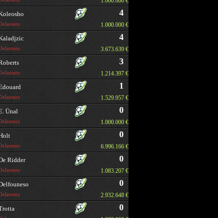
1.000.000 €
4
Koleosho
Delantero
1.000.000 €
4
Kaladjzic
Delantero
3.673.639 €
3
Roberts
Delantero
1.214.397 €
1
Edouard
Delantero
1.529.957 €
0
E. Ünal
Delantero
1.000.000 €
0
Holt
Delantero
6.996.166 €
0
De Ridder
Delantero
1.083.207 €
0
Delfouneso
Delantero
2.932.648 €
0
Trotta