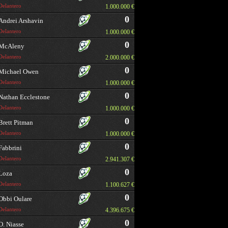
Delantero
1.000.000 €
0
Andrei Arshavin
Delantero
1.000.000 €
0
McAleny
Delantero
2.000.000 €
0
Michael Owen
Delantero
1.000.000 €
0
Nathan Ecclestone
Delantero
1.000.000 €
0
Brett Pitman
Delantero
1.000.000 €
0
Fabbrini
Delantero
2.941.307 €
0
Loza
Delantero
1.100.627 €
0
Obbi Oulare
Delantero
4.396.675 €
0
O. Niasse