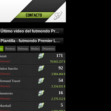
Contacto
Último video del futmondo Premier League
Plantilla - futmondo Premier League
os
Porteros
Defensas
Medios
Delanteros
171
Salah
Delantero
79.943.257 €
92
Jadon Sancho
Delantero
3.904.464 €
54
Bertrand Traoré
Delantero
3.334.031 €
16
Sarmiento
Delantero
2.279.212 €
5
Marshall
Delantero