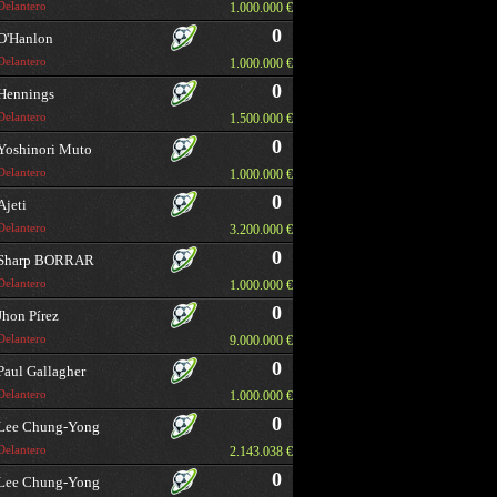
Delantero
1.000.000 €
0
O'Hanlon
Delantero
1.000.000 €
0
Hennings
Delantero
1.500.000 €
0
Yoshinori Muto
Delantero
1.000.000 €
0
Ajeti
Delantero
3.200.000 €
0
Sharp BORRAR
Delantero
1.000.000 €
0
Jhon Pírez
Delantero
9.000.000 €
0
Paul Gallagher
Delantero
1.000.000 €
0
Lee Chung-Yong
Delantero
2.143.038 €
0
Lee Chung-Yong