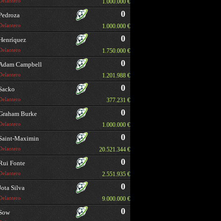
Delantero
1.000.000 €
0
Pedroza
Delantero
1.000.000 €
0
Henríquez
Delantero
1.750.000 €
0
Adam Campbell
Delantero
1.201.988 €
0
Sacko
Delantero
377.231 €
0
Graham Burke
Delantero
1.000.000 €
0
Saint-Maximin
Delantero
20.521.344 €
0
Rui Fonte
Delantero
2.551.935 €
0
Jota Silva
Delantero
9.000.000 €
0
Sow