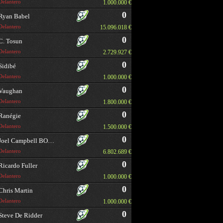
Delantero
1.000.000 €
0
Ryan Babel
Delantero
15.096.018 €
0
C. Tosun
Delantero
2.729.927 €
0
Sidibé
Delantero
1.000.000 €
0
Vaughan
Delantero
1.800.000 €
0
Ranégie
Delantero
1.500.000 €
0
Joel Campbell BORRAR
Delantero
6.802.689 €
0
Ricardo Fuller
Delantero
1.000.000 €
0
Chris Martin
Delantero
1.000.000 €
0
Steve De Ridder