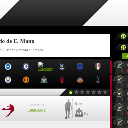
ndo de E. Manu
de E. Manu jornada a jornada
Tod
0
cm
Precio actual:
1.000.000 €
64
Kg