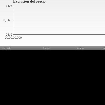
Evolución del precio
1 M€
0,5 M€
0 M€
00:00:00.000
Jornada
Puntos
Partido
Ju