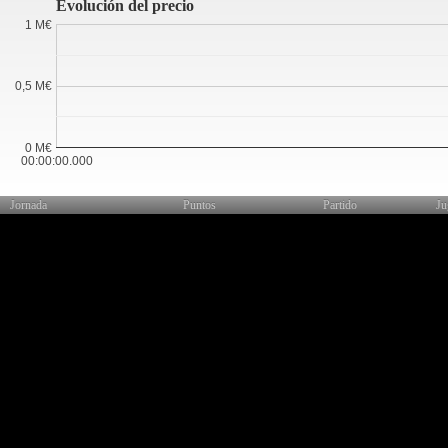
Evolución del precio
1 M€
0,5 M€
0 M€
00:00:00.000
Jornada
Puntos
Partido
Ju