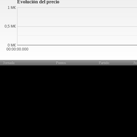
Evolución del precio
1 M€
0,5 M€
0 M€
00:00:00.000
Jornada
Puntos
Partido
Ju