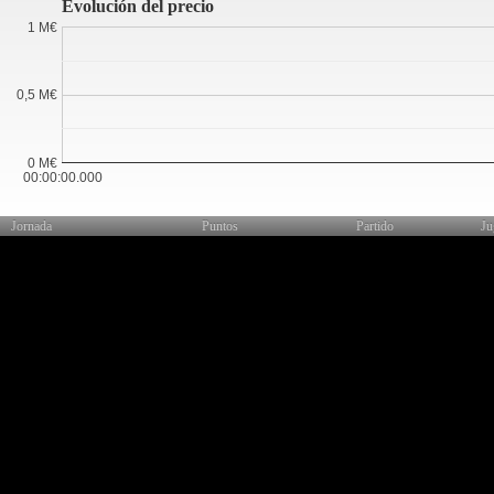
Evolución del precio
1 M€
0,5 M€
0 M€
00:00:00.000
Jornada
Puntos
Partido
Ju