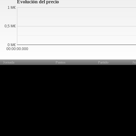
Evolución del precio
1 M€
0,5 M€
0 M€
00:00:00.000
Jornada
Puntos
Partido
Ju